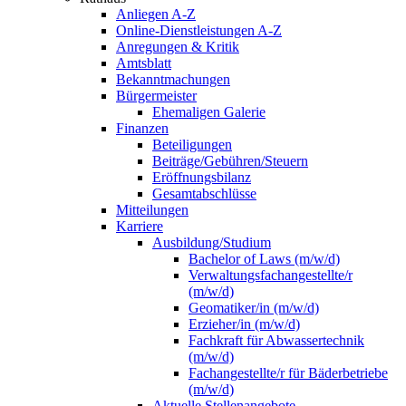
Anliegen A-Z
Online-Dienstleistungen A-Z
Anregungen & Kritik
Amtsblatt
Bekanntmachungen
Bürgermeister
Ehemaligen Galerie
Finanzen
Beteiligungen
Beiträge/Gebühren/Steuern
Eröffnungsbilanz
Gesamtabschlüsse
Mitteilungen
Karriere
Ausbildung/Studium
Bachelor of Laws (m/w/d)
Verwaltungsfachangestellte/r
(m/w/d)
Geomatiker/in (m/w/d)
Erzieher/in (m/w/d)
Fachkraft für Abwassertechnik
(m/w/d)
Fachangestellte/r für Bäderbetriebe
(m/w/d)
Aktuelle Stellenangebote