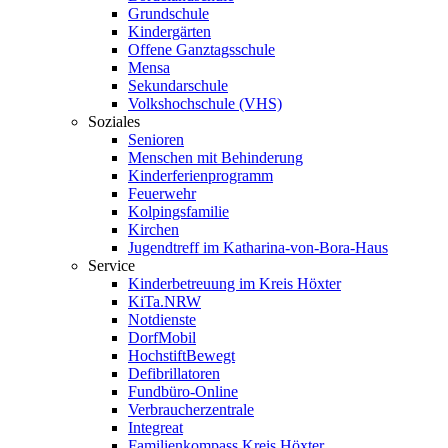
Grundschule
Kindergärten
Offene Ganztagsschule
Mensa
Sekundarschule
Volkshochschule (VHS)
Soziales
Senioren
Menschen mit Behinderung
Kinderferienprogramm
Feuerwehr
Kolpingsfamilie
Kirchen
Jugendtreff im Katharina-von-Bora-Haus
Service
Kinderbetreuung im Kreis Höxter
KiTa.NRW
Notdienste
DorfMobil
HochstiftBewegt
Defibrillatoren
Fundbüro-Online
Verbraucherzentrale
Integreat
Familienkompass Kreis Höxter