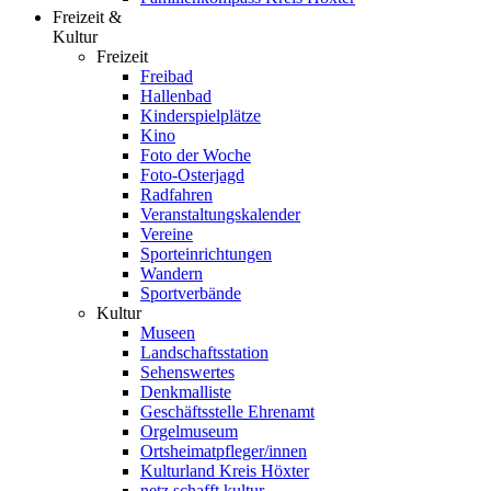
Freizeit &
Kultur
Freizeit
Freibad
Hallenbad
Kinderspielplätze
Kino
Foto der Woche
Foto-Osterjagd
Radfahren
Veranstaltungskalender
Vereine
Sporteinrichtungen
Wandern
Sportverbände
Kultur
Museen
Landschaftsstation
Sehenswertes
Denkmalliste
Geschäftsstelle Ehrenamt
Orgelmuseum
Ortsheimatpfleger/innen
Kulturland Kreis Höxter
netz.schafft.kultur