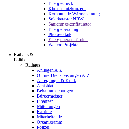
Energiecheck
Klimaschutzkonzept
Kommunale Wärmeplanung
Solarkataster NRW
Sanierungskonfigurator
Energieberatung
Photovoltaik
Energieberater finden
Weitere Projekte
Rathaus &
Politik
Rathaus
Anliegen A-Z
Online-Dienstleistungen A-Z
Anregungen & Kritik
Amtsblatt
Bekanntmachungen
Bürgermeister
Finanzen
Mitteilungen
Karriere
Mitarbeitende
Organigramm
Polizei