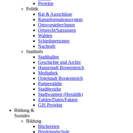
Projekte
Politik
Rat & Ausschüsse
Ratsinformationssystem
Ortsvorsteher/innen
Ortsrecht/Satzungen
Wahlen
Schiedspersonen
Nachrufe
Stadtinfo
Stadthallen
Geschichte und Archiv
Hansestadt Borgentreich
Mediathek
Orgelstadt Borgentreich
Partnerstädte
Stadtbezirke
Stadtwappen (Heraldik)
Zahlen/Daten/Fakten
GIS Projekte
Bildung &
Soziales
Bildung
Büchereien
Bördelandschule