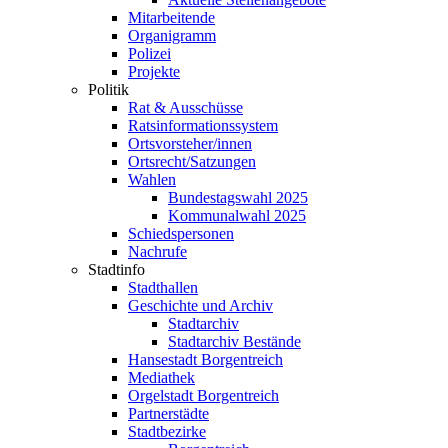
Mitarbeitende
Organigramm
Polizei
Projekte
Politik
Rat & Ausschüsse
Ratsinformationssystem
Ortsvorsteher/innen
Ortsrecht/Satzungen
Wahlen
Bundestagswahl 2025
Kommunalwahl 2025
Schiedspersonen
Nachrufe
Stadtinfo
Stadthallen
Geschichte und Archiv
Stadtarchiv
Stadtarchiv Bestände
Hansestadt Borgentreich
Mediathek
Orgelstadt Borgentreich
Partnerstädte
Stadtbezirke