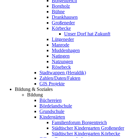
Borgentreich
Borgholz
Bühne
Drankhausen
Großeneder
Körbecke
Unser Dorf hat Zukunft
Lütgeneder
Manrode
Muddenhagen
Natingen
Natzungen
Rösebeck
Stadtwappen (Heraldik)
Zahlen/Daten/Fakten
GIS Projekte
Bildung & Soziales
Bildung
Büchereien
Bördelandschule
Grundschule
Kindergärten
Familienforum Borgentreich
Städtischer Kindergarten Großeneder
Städtischer Kindergarten Körbecke