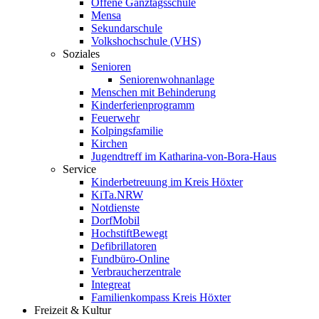
Offene Ganztagsschule
Mensa
Sekundarschule
Volkshochschule (VHS)
Soziales
Senioren
Seniorenwohnanlage
Menschen mit Behinderung
Kinderferienprogramm
Feuerwehr
Kolpingsfamilie
Kirchen
Jugendtreff im Katharina-von-Bora-Haus
Service
Kinderbetreuung im Kreis Höxter
KiTa.NRW
Notdienste
DorfMobil
HochstiftBewegt
Defibrillatoren
Fundbüro-Online
Verbraucherzentrale
Integreat
Familienkompass Kreis Höxter
Freizeit & Kultur