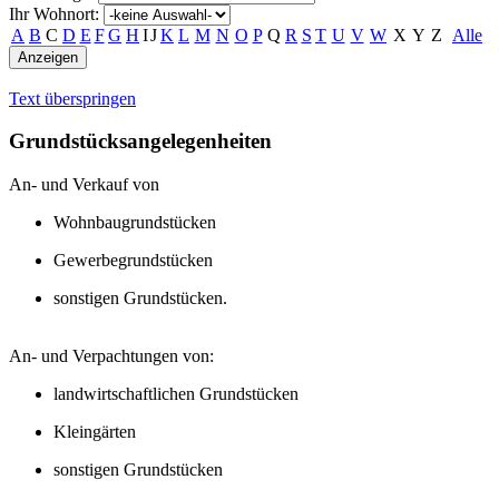
Ihr Wohnort:
A
B
C
D
E
F
G
H
I
J
K
L
M
N
O
P
Q
R
S
T
U
V
W
X
Y
Z
Alle
Text überspringen
Grundstücksangelegenheiten
An- und Verkauf von
Wohnbaugrundstücken
Gewerbegrundstücken
sonstigen Grundstücken.
An- und Verpachtungen von:
landwirtschaftlichen Grundstücken
Kleingärten
sonstigen Grundstücken