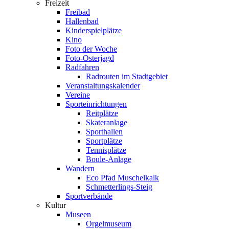
Freizeit
Freibad
Hallenbad
Kinderspielplätze
Kino
Foto der Woche
Foto-Osterjagd
Radfahren
Radrouten im Stadtgebiet
Veranstaltungskalender
Vereine
Sporteinrichtungen
Reitplätze
Skateranlage
Sporthallen
Sportplätze
Tennisplätze
Boule-Anlage
Wandern
Eco Pfad Muschelkalk
Schmetterlings-Steig
Sportverbände
Kultur
Museen
Orgelmuseum