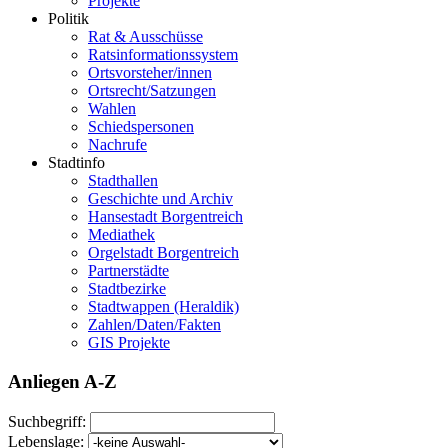
Projekte
Politik
Rat & Ausschüsse
Ratsinformationssystem
Ortsvorsteher/innen
Ortsrecht/Satzungen
Wahlen
Schiedspersonen
Nachrufe
Stadtinfo
Stadthallen
Geschichte und Archiv
Hansestadt Borgentreich
Mediathek
Orgelstadt Borgentreich
Partnerstädte
Stadtbezirke
Stadtwappen (Heraldik)
Zahlen/Daten/Fakten
GIS Projekte
Anliegen A-Z
Suchbegriff:
Lebenslage: