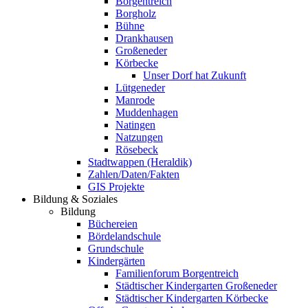
Borgentreich
Borgholz
Bühne
Drankhausen
Großeneder
Körbecke
Unser Dorf hat Zukunft
Lütgeneder
Manrode
Muddenhagen
Natingen
Natzungen
Rösebeck
Stadtwappen (Heraldik)
Zahlen/Daten/Fakten
GIS Projekte
Bildung & Soziales
Bildung
Büchereien
Bördelandschule
Grundschule
Kindergärten
Familienforum Borgentreich
Städtischer Kindergarten Großeneder
Städtischer Kindergarten Körbecke