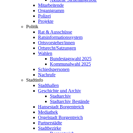
Mitarbeitende
Organigramm
Polizei
Projekte
Politik
Rat & Ausschüsse
Ratsinformationssystem
Ortsvorsteher/innen
Ortsrecht/Satzungen
Wahlen
Bundestagswahl 2025
Kommunalwahl 2025
Schiedspersonen
Nachrufe
Stadtinfo
Stadthallen
Geschichte und Archiv
Stadtarchiv
Stadtarchiv Bestände
Hansestadt Borgentreich
Mediathek
Orgelstadt Borgentreich
Partnerstädte
Stadtbezirke