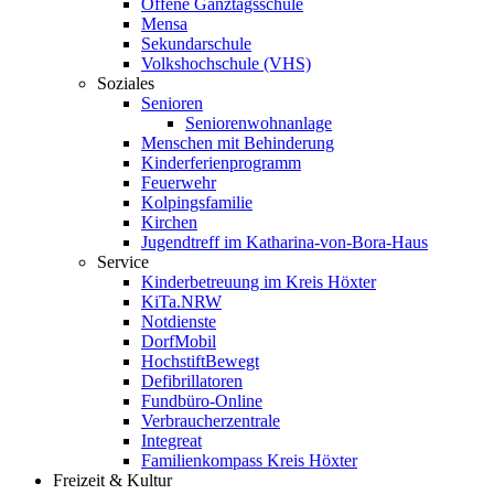
Offene Ganztagsschule
Mensa
Sekundarschule
Volkshochschule (VHS)
Soziales
Senioren
Seniorenwohnanlage
Menschen mit Behinderung
Kinderferienprogramm
Feuerwehr
Kolpingsfamilie
Kirchen
Jugendtreff im Katharina-von-Bora-Haus
Service
Kinderbetreuung im Kreis Höxter
KiTa.NRW
Notdienste
DorfMobil
HochstiftBewegt
Defibrillatoren
Fundbüro-Online
Verbraucherzentrale
Integreat
Familienkompass Kreis Höxter
Freizeit & Kultur