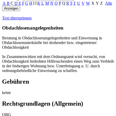
A
B
C
D
E
F
G
H
I
J
K
L
M
N
O
P
Q
R
S
T
U
V
W
X
Y
Z
Alle
Text überspringen
Obdachlosenangelegenheiten
Beratung in Obdachlosenangelegenheiten und Einweisung in
Obdachlosenunterkünfte bei drohender bzw. eingetretener
Obdachlosigkeit
In Zusammenwirken mit dem Ordnungsamt wird versucht, von
Obdachlosigkeit bedrohten Hilfesuchenden einen Weg zum Verbleib
in der bisherigen Wohnung bzw. Unterbringung u. U. durch
ordnungsbehördliche Einweisung zu schaffen.
Gebühren
keine
Rechtsgrundlagen (Allgemein)
OBG