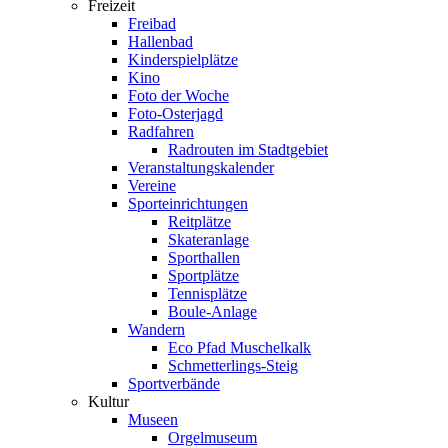
Freizeit
Freibad
Hallenbad
Kinderspielplätze
Kino
Foto der Woche
Foto-Osterjagd
Radfahren
Radrouten im Stadtgebiet
Veranstaltungskalender
Vereine
Sporteinrichtungen
Reitplätze
Skateranlage
Sporthallen
Sportplätze
Tennisplätze
Boule-Anlage
Wandern
Eco Pfad Muschelkalk
Schmetterlings-Steig
Sportverbände
Kultur
Museen
Orgelmuseum