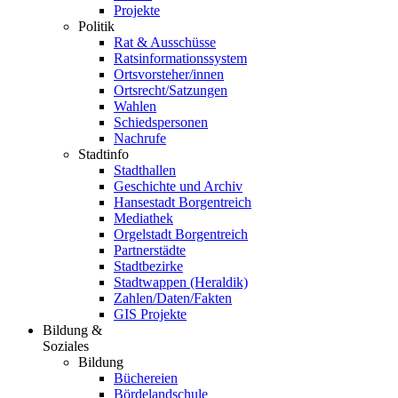
Projekte
Politik
Rat & Ausschüsse
Ratsinformationssystem
Ortsvorsteher/innen
Ortsrecht/Satzungen
Wahlen
Schiedspersonen
Nachrufe
Stadtinfo
Stadthallen
Geschichte und Archiv
Hansestadt Borgentreich
Mediathek
Orgelstadt Borgentreich
Partnerstädte
Stadtbezirke
Stadtwappen (Heraldik)
Zahlen/Daten/Fakten
GIS Projekte
Bildung &
Soziales
Bildung
Büchereien
Bördelandschule