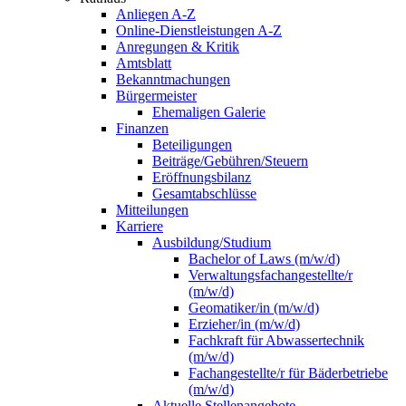
Anliegen A-Z
Online-Dienstleistungen A-Z
Anregungen & Kritik
Amtsblatt
Bekanntmachungen
Bürgermeister
Ehemaligen Galerie
Finanzen
Beteiligungen
Beiträge/Gebühren/Steuern
Eröffnungsbilanz
Gesamtabschlüsse
Mitteilungen
Karriere
Ausbildung/Studium
Bachelor of Laws (m/w/d)
Verwaltungsfachangestellte/r
(m/w/d)
Geomatiker/in (m/w/d)
Erzieher/in (m/w/d)
Fachkraft für Abwassertechnik
(m/w/d)
Fachangestellte/r für Bäderbetriebe
(m/w/d)
Aktuelle Stellenangebote