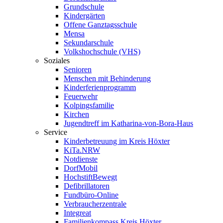
Grundschule
Kindergärten
Offene Ganztagsschule
Mensa
Sekundarschule
Volkshochschule (VHS)
Soziales
Senioren
Menschen mit Behinderung
Kinderferienprogramm
Feuerwehr
Kolpingsfamilie
Kirchen
Jugendtreff im Katharina-von-Bora-Haus
Service
Kinderbetreuung im Kreis Höxter
KiTa.NRW
Notdienste
DorfMobil
HochstiftBewegt
Defibrillatoren
Fundbüro-Online
Verbraucherzentrale
Integreat
Familienkompass Kreis Höxter