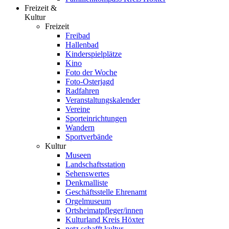
Freizeit &
Kultur
Freizeit
Freibad
Hallenbad
Kinderspielplätze
Kino
Foto der Woche
Foto-Osterjagd
Radfahren
Veranstaltungskalender
Vereine
Sporteinrichtungen
Wandern
Sportverbände
Kultur
Museen
Landschaftsstation
Sehenswertes
Denkmalliste
Geschäftsstelle Ehrenamt
Orgelmuseum
Ortsheimatpfleger/innen
Kulturland Kreis Höxter
netz.schafft.kultur