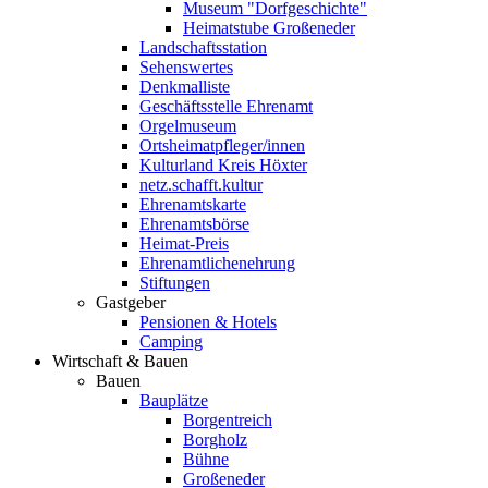
Museum "Dorfgeschichte"
Heimatstube Großeneder
Landschaftsstation
Sehenswertes
Denkmalliste
Geschäftsstelle Ehrenamt
Orgelmuseum
Ortsheimatpfleger/innen
Kulturland Kreis Höxter
netz.schafft.kultur
Ehrenamtskarte
Ehrenamtsbörse
Heimat-Preis
Ehrenamtlichenehrung
Stiftungen
Gastgeber
Pensionen & Hotels
Camping
Wirtschaft & Bauen
Bauen
Bauplätze
Borgentreich
Borgholz
Bühne
Großeneder