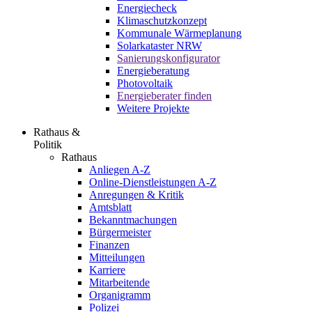
Energiecheck
Klimaschutzkonzept
Kommunale Wärmeplanung
Solarkataster NRW
Sanierungskonfigurator
Energieberatung
Photovoltaik
Energieberater finden
Weitere Projekte
Rathaus &
Politik
Rathaus
Anliegen A-Z
Online-Dienstleistungen A-Z
Anregungen & Kritik
Amtsblatt
Bekanntmachungen
Bürgermeister
Finanzen
Mitteilungen
Karriere
Mitarbeitende
Organigramm
Polizei