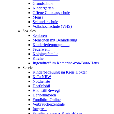
Grundschule
Kindergärten
Offene Ganztagsschule
Mensa
Sekundarschule
Volkshochschule (VHS)
Soziales
Senioren
Menschen mit Behinderung
Kinderferienprogramm
Feuerwehr
Kolpingsfamilie
Kirchen
Jugendtreff im Katharina-von-Bora-Haus
Service
Kinderbetreuung im Kreis Höxter
KiTa.NRW
Notdienste
DorfMobil
HochstiftBewegt
Defibrillatoren
Fundbüro-Online
Verbraucherzentrale
Integreat
Familienkompass Kreis Höxter