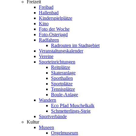
Freizeit
Freibad
Hallenbad
Kinderspielplätze
Kino
Foto der Woche
Foto-Osterjagd
Radfahren
Radrouten im Stadtgebiet
Veranstaltungskalender
Vereine
Sporteinrichtungen
Reitplätze
Skateranlage
Sporthallen
Sportplätze
Tennisplätze
Boule-Anlage
Wandern
Eco Pfad Muschelkalk
Schmetterlings-Steig
Sportverbände
Kultur
Museen
Orgelmuseum