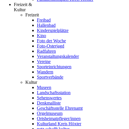
Freizeit &
Kultur
Freizeit
Freibad
Hallenbad
Kinderspielplätze
Kino
Foto der Woche
Foto-Osterjagd
Radfahren
Veranstaltungskalender
Vereine
Sporteinrichtungen
Wandern
Sportverbände
Kultur
Museen
Landschaftsstation
Sehenswertes
Denkmalliste
Geschäftsstelle Ehrenamt
Orgelmuseum
Ortsheimatpfleger/innen
Kulturland Kreis Höxter
netz.schafft.kultur