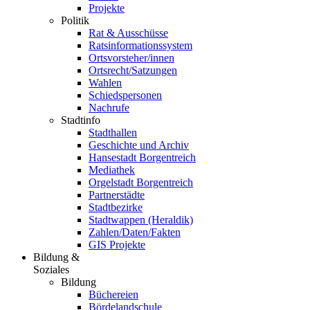
Projekte
Politik
Rat & Ausschüsse
Ratsinformationssystem
Ortsvorsteher/innen
Ortsrecht/Satzungen
Wahlen
Schiedspersonen
Nachrufe
Stadtinfo
Stadthallen
Geschichte und Archiv
Hansestadt Borgentreich
Mediathek
Orgelstadt Borgentreich
Partnerstädte
Stadtbezirke
Stadtwappen (Heraldik)
Zahlen/Daten/Fakten
GIS Projekte
Bildung &
Soziales
Bildung
Büchereien
Bördelandschule