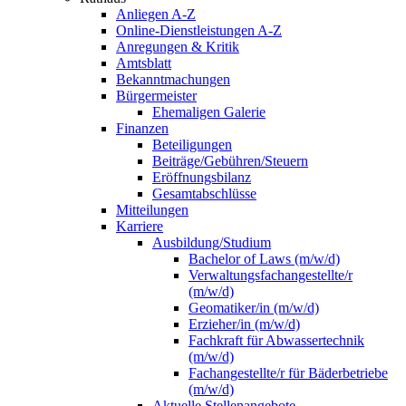
Anliegen A-Z
Online-Dienstleistungen A-Z
Anregungen & Kritik
Amtsblatt
Bekanntmachungen
Bürgermeister
Ehemaligen Galerie
Finanzen
Beteiligungen
Beiträge/Gebühren/Steuern
Eröffnungsbilanz
Gesamtabschlüsse
Mitteilungen
Karriere
Ausbildung/Studium
Bachelor of Laws (m/w/d)
Verwaltungsfachangestellte/r
(m/w/d)
Geomatiker/in (m/w/d)
Erzieher/in (m/w/d)
Fachkraft für Abwassertechnik
(m/w/d)
Fachangestellte/r für Bäderbetriebe
(m/w/d)
Aktuelle Stellenangebote