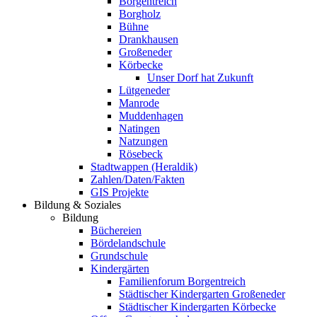
Borgentreich
Borgholz
Bühne
Drankhausen
Großeneder
Körbecke
Unser Dorf hat Zukunft
Lütgeneder
Manrode
Muddenhagen
Natingen
Natzungen
Rösebeck
Stadtwappen (Heraldik)
Zahlen/Daten/Fakten
GIS Projekte
Bildung & Soziales
Bildung
Büchereien
Bördelandschule
Grundschule
Kindergärten
Familienforum Borgentreich
Städtischer Kindergarten Großeneder
Städtischer Kindergarten Körbecke