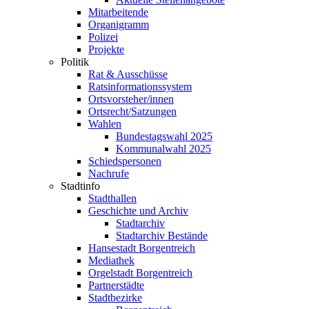
Mitarbeitende
Organigramm
Polizei
Projekte
Politik
Rat & Ausschüsse
Ratsinformationssystem
Ortsvorsteher/innen
Ortsrecht/Satzungen
Wahlen
Bundestagswahl 2025
Kommunalwahl 2025
Schiedspersonen
Nachrufe
Stadtinfo
Stadthallen
Geschichte und Archiv
Stadtarchiv
Stadtarchiv Bestände
Hansestadt Borgentreich
Mediathek
Orgelstadt Borgentreich
Partnerstädte
Stadtbezirke