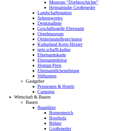
Museum "Dorfgeschichte"
Heimatstube Großeneder
Landschaftsstation
Sehenswertes
Denkmalliste
Geschäftsstelle Ehrenamt
Orgelmuseum
Ortsheimatpfleger/innen
Kulturland Kreis Höxter
netz.schafft.kultur
Ehrenamtskarte
Ehrenamtsbörse
Heimat-Preis
Ehrenamtlichenehrung
Stiftungen
Gastgeber
Pensionen & Hotels
Camping
Wirtschaft & Bauen
Bauen
Bauplätze
Borgentreich
Borgholz
Bühne
Großeneder