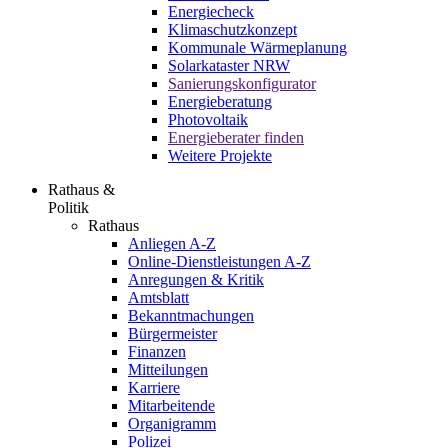
Energiecheck
Klimaschutzkonzept
Kommunale Wärmeplanung
Solarkataster NRW
Sanierungskonfigurator
Energieberatung
Photovoltaik
Energieberater finden
Weitere Projekte
Rathaus &
Politik
Rathaus
Anliegen A-Z
Online-Dienstleistungen A-Z
Anregungen & Kritik
Amtsblatt
Bekanntmachungen
Bürgermeister
Finanzen
Mitteilungen
Karriere
Mitarbeitende
Organigramm
Polizei