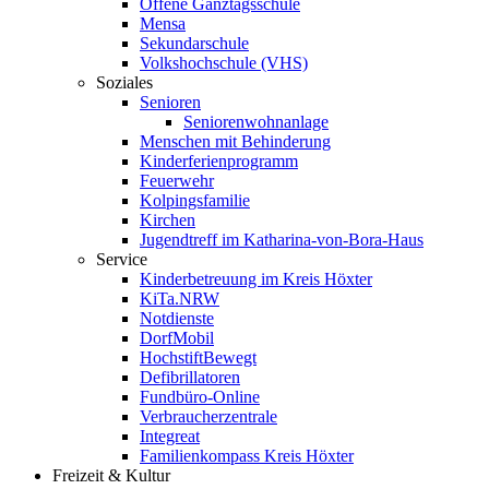
Offene Ganztagsschule
Mensa
Sekundarschule
Volkshochschule (VHS)
Soziales
Senioren
Seniorenwohnanlage
Menschen mit Behinderung
Kinderferienprogramm
Feuerwehr
Kolpingsfamilie
Kirchen
Jugendtreff im Katharina-von-Bora-Haus
Service
Kinderbetreuung im Kreis Höxter
KiTa.NRW
Notdienste
DorfMobil
HochstiftBewegt
Defibrillatoren
Fundbüro-Online
Verbraucherzentrale
Integreat
Familienkompass Kreis Höxter
Freizeit & Kultur