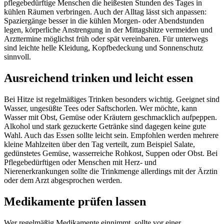
pflegebedürftige Menschen die heißesten Stunden des Tages in
kühlen Räumen verbringen. Auch der Alltag lässt sich anpassen:
Spaziergänge besser in die kühlen Morgen- oder Abendstunden
legen, körperliche Anstrengung in der Mittagshitze vermeiden und
Arzttermine möglichst früh oder spät vereinbaren. Für unterwegs
sind leichte helle Kleidung, Kopfbedeckung und Sonnenschutz
sinnvoll.
Ausreichend trinken und leicht essen
Bei Hitze ist regelmäßiges Trinken besonders wichtig. Geeignet sind
Wasser, ungesüßte Tees oder Saftschorlen. Wer möchte, kann
Wasser mit Obst, Gemüse oder Kräutern geschmacklich aufpeppen.
Alkohol und stark gezuckerte Getränke sind dagegen keine gute
Wahl. Auch das Essen sollte leicht sein. Empfohlen werden mehrere
kleine Mahlzeiten über den Tag verteilt, zum Beispiel Salate,
gedünstetes Gemüse, wasserreiche Rohkost, Suppen oder Obst. Bei
Pflegebedürftigen oder Menschen mit Herz- und
Nierenerkrankungen sollte die Trinkmenge allerdings mit der Ärztin
oder dem Arzt abgesprochen werden.
Medikamente prüfen lassen
Wer regelmäßig Medikamente einnimmt, sollte vor einer