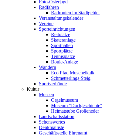
Foto-Osterjagd
Radfahren
Radrouten im Stadtgebiet
Veranstaltungskalender
Vereine
Sporteinrichtungen
Reitplätze
Skateranlage
Sporthallen
Sportplätze
Tennisplätze
Boule-Anlage
Wandern
Eco Pfad Muschelkalk
Schmetterlings-Steig
Sportverbände
Kultur
Museen
Orgelmuseum
Museum "Dorfgeschichte"
Heimatstube Großeneder
Landschaftsstation
Sehenswertes
Denkmalliste
Geschäftsstelle Ehrenamt