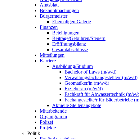
Amtsblatt
Bekanntmachungen
Bürgermeister
Ehemaligen Galerie
Finanzen
Beteiligungen
Beiträge/Gebühren/Steuern
Eröffnungsbilanz
Gesamtabschlüsse
Mitteilungen
Karriere
Ausbildung/Studium
Bachelor of Laws (m/w/d)
Verwaltungsfachangestellte/r (m/w/d)
Geomatiker/in (m/w/d)
Erzieher/in (m/w/d)
Fachkraft für Abwassertechnik (m/w/
Fachangestellte/r für Bäderbetriebe (
Aktuelle Stellenangebote
Mitarbeitende
Organigramm
Polizei
Projekte
Politik
Rat & Ausschüsse