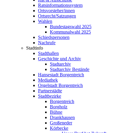
Ratsinformationssystem
Ortsvorsteher/innen
Ortsrecht/Satzungen
Wahlen
Bundestagswahl 2025
Kommunalwahl 2025
Schiedspersonen
Nachrufe
Stadtinfo
Stadthallen
Geschichte und Archiv
Stadtarchiv
Stadtarchiv Bestände
Hansestadt Borgentreich
Mediathek
Orgelstadt Borgentreich
Partnerstädte
Stadtbezirke
Borgentreich
Borgholz
Bühne
Drankhausen
Großeneder
Körbecke