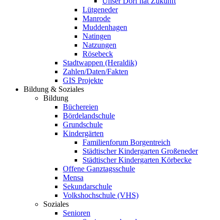
Unser Dorf hat Zukunft
Lütgeneder
Manrode
Muddenhagen
Natingen
Natzungen
Rösebeck
Stadtwappen (Heraldik)
Zahlen/Daten/Fakten
GIS Projekte
Bildung & Soziales
Bildung
Büchereien
Bördelandschule
Grundschule
Kindergärten
Familienforum Borgentreich
Städtischer Kindergarten Großeneder
Städtischer Kindergarten Körbecke
Offene Ganztagsschule
Mensa
Sekundarschule
Volkshochschule (VHS)
Soziales
Senioren