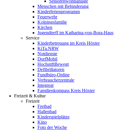
Seniorenwohnanlage
Menschen mit Behinderung
Kinderferienprogramm
Feuerwehr
Kolpingsfamilie
Kirchen
Jugendtreff im Katharina-von-Bora-Haus
Service
Kinderbetreuung im Kreis Höxter
KiTa.NRW
Notdienste
DorfMobil
HochstiftBewegt
Defibrillatoren
Fundbüro-Online
Verbraucherzentrale
Integreat
Familienkompass Kreis Höxter
Freizeit & Kultur
Freizeit
Freibad
Hallenbad
Kinderspielplätze
Kino
Foto der Woche