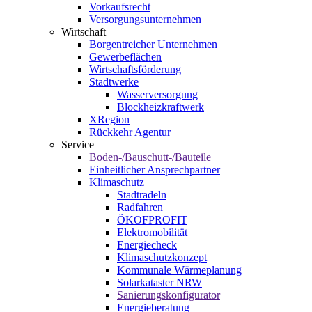
Vorkaufsrecht
Versorgungsunternehmen
Wirtschaft
Borgentreicher Unternehmen
Gewerbeflächen
Wirtschaftsförderung
Stadtwerke
Wasserversorgung
Blockheizkraftwerk
XRegion
Rückkehr Agentur
Service
Boden-/Bauschutt-/Bauteile
Einheitlicher Ansprechpartner
Klimaschutz
Stadtradeln
Radfahren
ÖKOFPROFIT
Elektromobilität
Energiecheck
Klimaschutzkonzept
Kommunale Wärmeplanung
Solarkataster NRW
Sanierungskonfigurator
Energieberatung