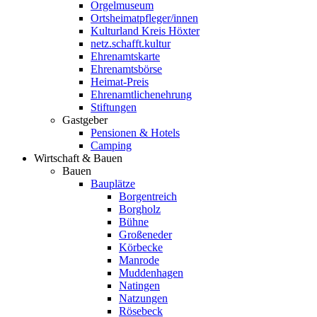
Orgelmuseum
Ortsheimatpfleger/innen
Kulturland Kreis Höxter
netz.schafft.kultur
Ehrenamtskarte
Ehrenamtsbörse
Heimat-Preis
Ehrenamtlichenehrung
Stiftungen
Gastgeber
Pensionen & Hotels
Camping
Wirtschaft & Bauen
Bauen
Bauplätze
Borgentreich
Borgholz
Bühne
Großeneder
Körbecke
Manrode
Muddenhagen
Natingen
Natzungen
Rösebeck