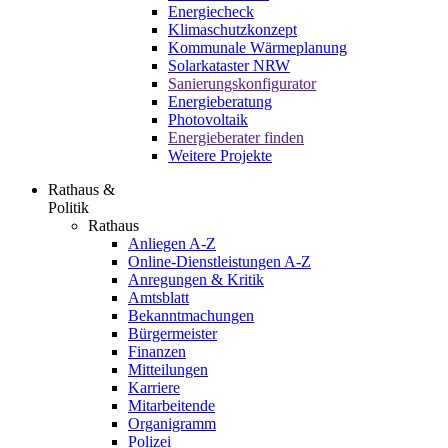
Energiecheck
Klimaschutzkonzept
Kommunale Wärmeplanung
Solarkataster NRW
Sanierungskonfigurator
Energieberatung
Photovoltaik
Energieberater finden
Weitere Projekte
Rathaus &
Politik
Rathaus
Anliegen A-Z
Online-Dienstleistungen A-Z
Anregungen & Kritik
Amtsblatt
Bekanntmachungen
Bürgermeister
Finanzen
Mitteilungen
Karriere
Mitarbeitende
Organigramm
Polizei