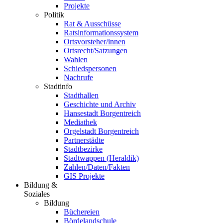
Projekte
Politik
Rat & Ausschüsse
Ratsinformationssystem
Ortsvorsteher/innen
Ortsrecht/Satzungen
Wahlen
Schiedspersonen
Nachrufe
Stadtinfo
Stadthallen
Geschichte und Archiv
Hansestadt Borgentreich
Mediathek
Orgelstadt Borgentreich
Partnerstädte
Stadtbezirke
Stadtwappen (Heraldik)
Zahlen/Daten/Fakten
GIS Projekte
Bildung &
Soziales
Bildung
Büchereien
Bördelandschule