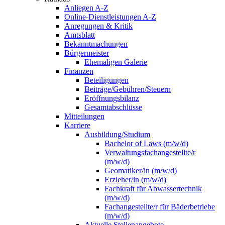
Anliegen A-Z
Online-Dienstleistungen A-Z
Anregungen & Kritik
Amtsblatt
Bekanntmachungen
Bürgermeister
Ehemaligen Galerie
Finanzen
Beteiligungen
Beiträge/Gebühren/Steuern
Eröffnungsbilanz
Gesamtabschlüsse
Mitteilungen
Karriere
Ausbildung/Studium
Bachelor of Laws (m/w/d)
Verwaltungsfachangestellte/r
(m/w/d)
Geomatiker/in (m/w/d)
Erzieher/in (m/w/d)
Fachkraft für Abwassertechnik
(m/w/d)
Fachangestellte/r für Bäderbetriebe
(m/w/d)
Aktuelle Stellenangebote