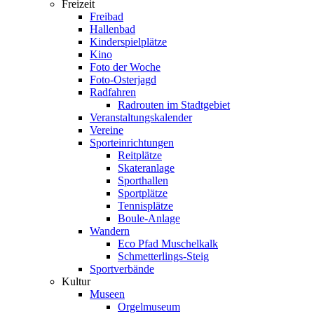
Freizeit
Freibad
Hallenbad
Kinderspielplätze
Kino
Foto der Woche
Foto-Osterjagd
Radfahren
Radrouten im Stadtgebiet
Veranstaltungskalender
Vereine
Sporteinrichtungen
Reitplätze
Skateranlage
Sporthallen
Sportplätze
Tennisplätze
Boule-Anlage
Wandern
Eco Pfad Muschelkalk
Schmetterlings-Steig
Sportverbände
Kultur
Museen
Orgelmuseum