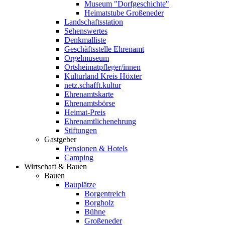
Museum "Dorfgeschichte"
Heimatstube Großeneder
Landschaftsstation
Sehenswertes
Denkmalliste
Geschäftsstelle Ehrenamt
Orgelmuseum
Ortsheimatpfleger/innen
Kulturland Kreis Höxter
netz.schafft.kultur
Ehrenamtskarte
Ehrenamtsbörse
Heimat-Preis
Ehrenamtlichenehrung
Stiftungen
Gastgeber
Pensionen & Hotels
Camping
Wirtschaft & Bauen
Bauen
Bauplätze
Borgentreich
Borgholz
Bühne
Großeneder