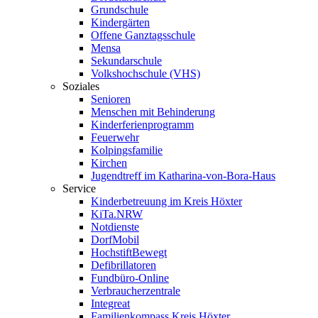
Grundschule
Kindergärten
Offene Ganztagsschule
Mensa
Sekundarschule
Volkshochschule (VHS)
Soziales
Senioren
Menschen mit Behinderung
Kinderferienprogramm
Feuerwehr
Kolpingsfamilie
Kirchen
Jugendtreff im Katharina-von-Bora-Haus
Service
Kinderbetreuung im Kreis Höxter
KiTa.NRW
Notdienste
DorfMobil
HochstiftBewegt
Defibrillatoren
Fundbüro-Online
Verbraucherzentrale
Integreat
Familienkompass Kreis Höxter