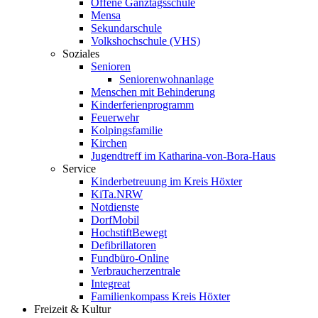
Offene Ganztagsschule
Mensa
Sekundarschule
Volkshochschule (VHS)
Soziales
Senioren
Seniorenwohnanlage
Menschen mit Behinderung
Kinderferienprogramm
Feuerwehr
Kolpingsfamilie
Kirchen
Jugendtreff im Katharina-von-Bora-Haus
Service
Kinderbetreuung im Kreis Höxter
KiTa.NRW
Notdienste
DorfMobil
HochstiftBewegt
Defibrillatoren
Fundbüro-Online
Verbraucherzentrale
Integreat
Familienkompass Kreis Höxter
Freizeit & Kultur