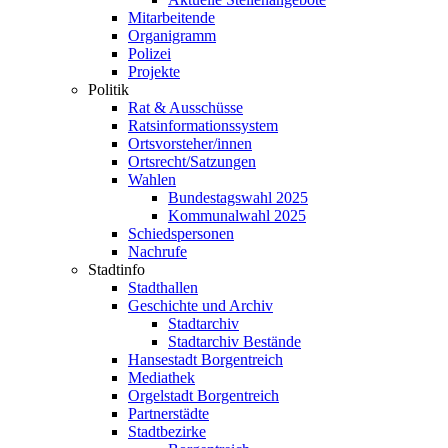
Mitarbeitende
Organigramm
Polizei
Projekte
Politik
Rat & Ausschüsse
Ratsinformationssystem
Ortsvorsteher/innen
Ortsrecht/Satzungen
Wahlen
Bundestagswahl 2025
Kommunalwahl 2025
Schiedspersonen
Nachrufe
Stadtinfo
Stadthallen
Geschichte und Archiv
Stadtarchiv
Stadtarchiv Bestände
Hansestadt Borgentreich
Mediathek
Orgelstadt Borgentreich
Partnerstädte
Stadtbezirke