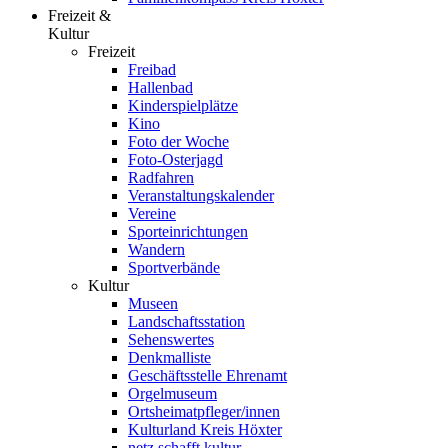
Freizeit &
Kultur
Freizeit
Freibad
Hallenbad
Kinderspielplätze
Kino
Foto der Woche
Foto-Osterjagd
Radfahren
Veranstaltungskalender
Vereine
Sporteinrichtungen
Wandern
Sportverbände
Kultur
Museen
Landschaftsstation
Sehenswertes
Denkmalliste
Geschäftsstelle Ehrenamt
Orgelmuseum
Ortsheimatpfleger/innen
Kulturland Kreis Höxter
netz.schafft.kultur