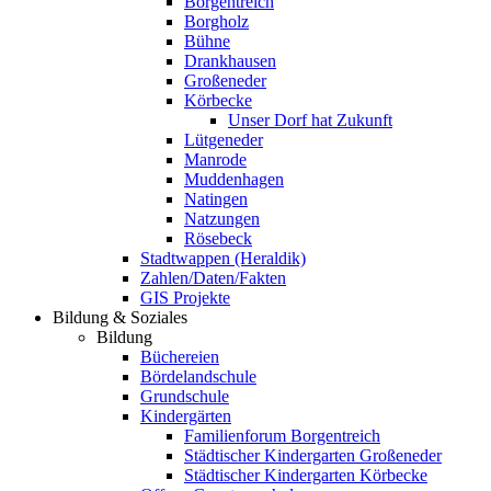
Borgentreich
Borgholz
Bühne
Drankhausen
Großeneder
Körbecke
Unser Dorf hat Zukunft
Lütgeneder
Manrode
Muddenhagen
Natingen
Natzungen
Rösebeck
Stadtwappen (Heraldik)
Zahlen/Daten/Fakten
GIS Projekte
Bildung & Soziales
Bildung
Büchereien
Bördelandschule
Grundschule
Kindergärten
Familienforum Borgentreich
Städtischer Kindergarten Großeneder
Städtischer Kindergarten Körbecke