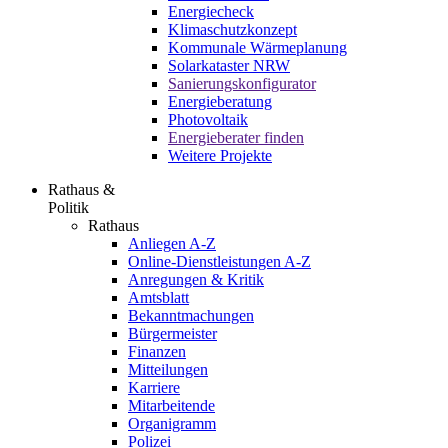
Energiecheck
Klimaschutzkonzept
Kommunale Wärmeplanung
Solarkataster NRW
Sanierungskonfigurator
Energieberatung
Photovoltaik
Energieberater finden
Weitere Projekte
Rathaus &
Politik
Rathaus
Anliegen A-Z
Online-Dienstleistungen A-Z
Anregungen & Kritik
Amtsblatt
Bekanntmachungen
Bürgermeister
Finanzen
Mitteilungen
Karriere
Mitarbeitende
Organigramm
Polizei