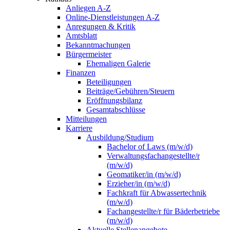
Anliegen A-Z
Online-Dienstleistungen A-Z
Anregungen & Kritik
Amtsblatt
Bekanntmachungen
Bürgermeister
Ehemaligen Galerie
Finanzen
Beteiligungen
Beiträge/Gebühren/Steuern
Eröffnungsbilanz
Gesamtabschlüsse
Mitteilungen
Karriere
Ausbildung/Studium
Bachelor of Laws (m/w/d)
Verwaltungsfachangestellte/r
(m/w/d)
Geomatiker/in (m/w/d)
Erzieher/in (m/w/d)
Fachkraft für Abwassertechnik
(m/w/d)
Fachangestellte/r für Bäderbetriebe
(m/w/d)
Aktuelle Stellenangebote