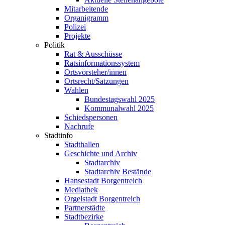
Mitarbeitende
Organigramm
Polizei
Projekte
Politik
Rat & Ausschüsse
Ratsinformationssystem
Ortsvorsteher/innen
Ortsrecht/Satzungen
Wahlen
Bundestagswahl 2025
Kommunalwahl 2025
Schiedspersonen
Nachrufe
Stadtinfo
Stadthallen
Geschichte und Archiv
Stadtarchiv
Stadtarchiv Bestände
Hansestadt Borgentreich
Mediathek
Orgelstadt Borgentreich
Partnerstädte
Stadtbezirke