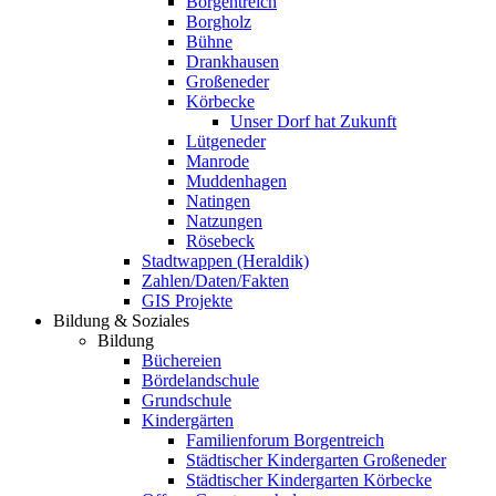
Borgentreich
Borgholz
Bühne
Drankhausen
Großeneder
Körbecke
Unser Dorf hat Zukunft
Lütgeneder
Manrode
Muddenhagen
Natingen
Natzungen
Rösebeck
Stadtwappen (Heraldik)
Zahlen/Daten/Fakten
GIS Projekte
Bildung & Soziales
Bildung
Büchereien
Bördelandschule
Grundschule
Kindergärten
Familienforum Borgentreich
Städtischer Kindergarten Großeneder
Städtischer Kindergarten Körbecke