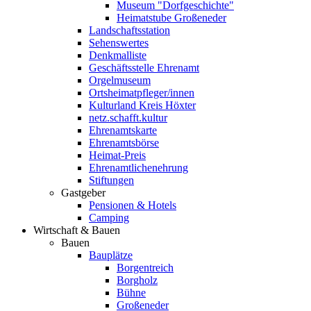
Museum "Dorfgeschichte"
Heimatstube Großeneder
Landschaftsstation
Sehenswertes
Denkmalliste
Geschäftsstelle Ehrenamt
Orgelmuseum
Ortsheimatpfleger/innen
Kulturland Kreis Höxter
netz.schafft.kultur
Ehrenamtskarte
Ehrenamtsbörse
Heimat-Preis
Ehrenamtlichenehrung
Stiftungen
Gastgeber
Pensionen & Hotels
Camping
Wirtschaft & Bauen
Bauen
Bauplätze
Borgentreich
Borgholz
Bühne
Großeneder