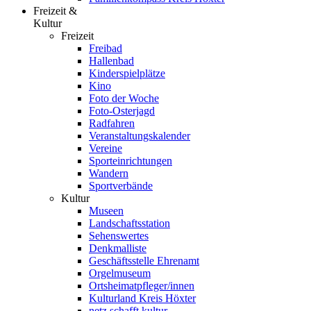
Freizeit &
Kultur
Freizeit
Freibad
Hallenbad
Kinderspielplätze
Kino
Foto der Woche
Foto-Osterjagd
Radfahren
Veranstaltungskalender
Vereine
Sporteinrichtungen
Wandern
Sportverbände
Kultur
Museen
Landschaftsstation
Sehenswertes
Denkmalliste
Geschäftsstelle Ehrenamt
Orgelmuseum
Ortsheimatpfleger/innen
Kulturland Kreis Höxter
netz.schafft.kultur