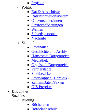
Projekte
Politik
Rat & Ausschüsse
Ratsinformationssystem
Ortsvorsteher/innen
Ortsrecht/Satzungen
Wahlen
Schiedspersonen
Nachrufe
Stadtinfo
Stadthallen
Geschichte und Archiv
Hansestadt Borgentreich
Mediathek
Orgelstadt Borgentreich
Partnerstädte
Stadtbezirke
Stadtwappen (Heraldik)
Zahlen/Daten/Fakten
GIS Projekte
Bildung &
Soziales
Bildung
Büchereien
Bördelandschule