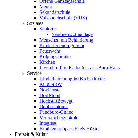
Offene Ganztagsschule
Mensa
Sekundarschule
Volkshochschule (VHS)
Soziales
Senioren
Seniorenwohnanlage
Menschen mit Behinderung
Kinderferienprogramm
Feuerwehr
Kolpingsfamilie
Kirchen
Jugendtreff im Katharina-von-Bora-Haus
Service
Kinderbetreuung im Kreis Höxter
KiTa.NRW
Notdienste
DorfMobil
HochstiftBewegt
Defibrillatoren
Fundbüro-Online
Verbraucherzentrale
Integreat
Familienkompass Kreis Höxter
Freizeit & Kultur