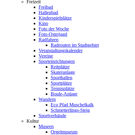
Freizeit
Freibad
Hallenbad
Kinderspielplätze
Kino
Foto der Woche
Foto-Osterjagd
Radfahren
Radrouten im Stadtgebiet
Veranstaltungskalender
Vereine
Sporteinrichtungen
Reitplätze
Skateranlage
Sporthallen
Sportplätze
Tennisplätze
Boule-Anlage
Wandern
Eco Pfad Muschelkalk
Schmetterlings-Steig
Sportverbände
Kultur
Museen
Orgelmuseum