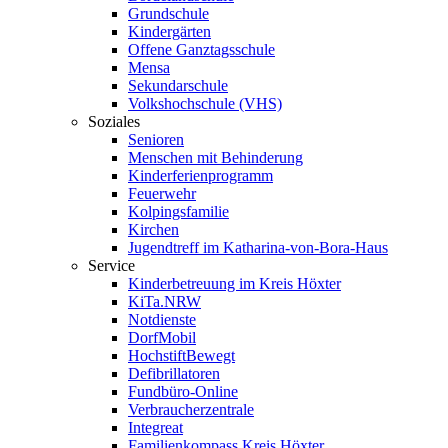
Grundschule
Kindergärten
Offene Ganztagsschule
Mensa
Sekundarschule
Volkshochschule (VHS)
Soziales
Senioren
Menschen mit Behinderung
Kinderferienprogramm
Feuerwehr
Kolpingsfamilie
Kirchen
Jugendtreff im Katharina-von-Bora-Haus
Service
Kinderbetreuung im Kreis Höxter
KiTa.NRW
Notdienste
DorfMobil
HochstiftBewegt
Defibrillatoren
Fundbüro-Online
Verbraucherzentrale
Integreat
Familienkompass Kreis Höxter