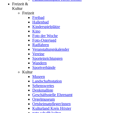
Freizeit &
Kultur
Freizeit
Freibad
Hallenbad
Kinderspielplätze
Kino
Foto der Woche
Foto-Osterjagd
Radfahren
Veranstaltungskalender
Vereine
Sporteinrichtungen
Wandern
Sportverbände
Kultur
Museen
Landschaftsstation
Sehenswertes
Denkmalliste
Geschäftsstelle Ehrenamt
Orgelmuseum
Ortsheimatpfleger/innen
Kulturland Kreis Höxter
netz.schafft.kultur