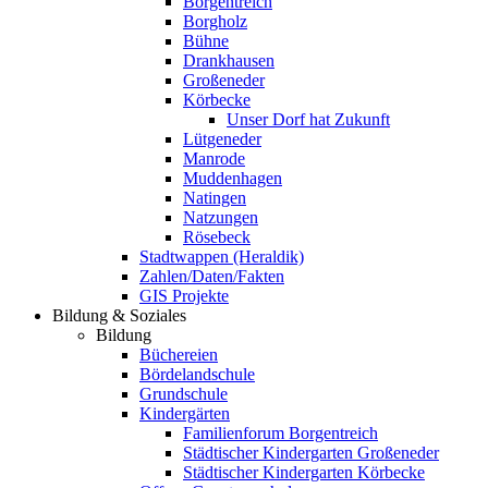
Borgentreich
Borgholz
Bühne
Drankhausen
Großeneder
Körbecke
Unser Dorf hat Zukunft
Lütgeneder
Manrode
Muddenhagen
Natingen
Natzungen
Rösebeck
Stadtwappen (Heraldik)
Zahlen/Daten/Fakten
GIS Projekte
Bildung & Soziales
Bildung
Büchereien
Bördelandschule
Grundschule
Kindergärten
Familienforum Borgentreich
Städtischer Kindergarten Großeneder
Städtischer Kindergarten Körbecke