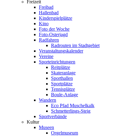
Freizeit
Freibad
Hallenbad
Kinderspielplätze
Kino
Foto der Woche
Foto-Osterjagd
Radfahren
Radrouten im Stadtgebiet
Veranstaltungskalender
Vereine
Sporteinrichtungen
Reitplätze
Skateranlage
Sporthallen
Sportplätze
Tennisplätze
Boule-Anlage
Wandern
Eco Pfad Muschelkalk
Schmetterlings-Steig
Sportverbände
Kultur
Museen
Orgelmuseum