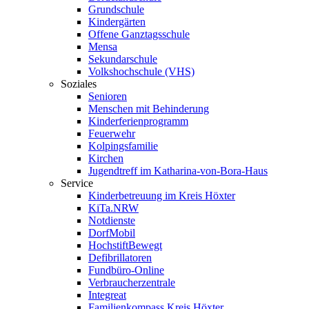
Grundschule
Kindergärten
Offene Ganztagsschule
Mensa
Sekundarschule
Volkshochschule (VHS)
Soziales
Senioren
Menschen mit Behinderung
Kinderferienprogramm
Feuerwehr
Kolpingsfamilie
Kirchen
Jugendtreff im Katharina-von-Bora-Haus
Service
Kinderbetreuung im Kreis Höxter
KiTa.NRW
Notdienste
DorfMobil
HochstiftBewegt
Defibrillatoren
Fundbüro-Online
Verbraucherzentrale
Integreat
Familienkompass Kreis Höxter