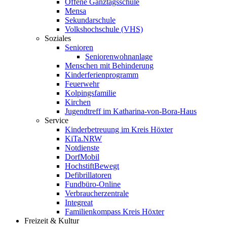
Offene Ganztagsschule
Mensa
Sekundarschule
Volkshochschule (VHS)
Soziales
Senioren
Seniorenwohnanlage
Menschen mit Behinderung
Kinderferienprogramm
Feuerwehr
Kolpingsfamilie
Kirchen
Jugendtreff im Katharina-von-Bora-Haus
Service
Kinderbetreuung im Kreis Höxter
KiTa.NRW
Notdienste
DorfMobil
HochstiftBewegt
Defibrillatoren
Fundbüro-Online
Verbraucherzentrale
Integreat
Familienkompass Kreis Höxter
Freizeit & Kultur