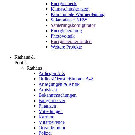
Energiecheck
Klimaschutzkonzept
Kommunale Wärmeplanung
Solarkataster NRW
Sanierungskonfigurator
Energieberatung
Photovoltaik
Energieberater finden
Weitere Projekte
Rathaus &
Politik
Rathaus
Anliegen A-Z
Online-Dienstleistungen A-Z
Anregungen & Kritik
Amtsblatt
Bekanntmachungen
Bürgermeister
Finanzen
Mitteilungen
Karriere
Mitarbeitende
Organigramm
Polizei