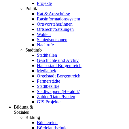
Projekte
Politik
Rat & Ausschüsse
Ratsinformationssystem
Ortsvorsteher/innen
Ortsrecht/Satzungen
Wahlen
Schiedspersonen
Nachrufe
Stadtinfo
Stadthallen
Geschichte und Archiv
Hansestadt Borgentreich
Mediathek
Orgelstadt Borgentreich
Partnerstädte
Stadtbezirke
Stadtwappen (Heraldik)
Zahlen/Daten/Fakten
GIS Projekte
Bildung &
Soziales
Bildung
Büchereien
Bördelandschule