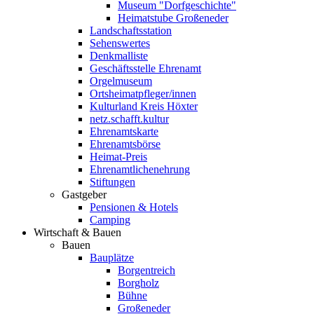
Museum "Dorfgeschichte"
Heimatstube Großeneder
Landschaftsstation
Sehenswertes
Denkmalliste
Geschäftsstelle Ehrenamt
Orgelmuseum
Ortsheimatpfleger/innen
Kulturland Kreis Höxter
netz.schafft.kultur
Ehrenamtskarte
Ehrenamtsbörse
Heimat-Preis
Ehrenamtlichenehrung
Stiftungen
Gastgeber
Pensionen & Hotels
Camping
Wirtschaft & Bauen
Bauen
Bauplätze
Borgentreich
Borgholz
Bühne
Großeneder