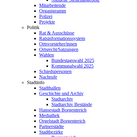
Mitarbeitende
Organigramm
Polizei
Projekte
Politik
Rat & Ausschüsse
Ratsinformationssystem
Ortsvorsteher/innen
Ortsrecht/Satzungen
Wahlen
Bundestagswahl 2025
Kommunalwahl 2025
Schiedspersonen
Nachrufe
Stadtinfo
Stadthallen
Geschichte und Archiv
Stadtarchiv
Stadtarchiv Bestände
Hansestadt Borgentreich
Mediathek
Orgelstadt Borgentreich
Partnerstädte
Stadtbezirke