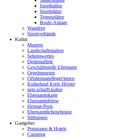
Skateranlage
Sporthallen
Sportplätze
Tennisplätze
Boule-Anlage
Wandern
Sportverbände
Kultur
Museen
Landschaftsstation
Sehenswertes
Denkmalliste
Geschäftsstelle Ehrenamt
Orgelmuseum
Ortsheimatpfleger/innen
Kulturland Kreis Höxter
netz.schafft.kultur
Ehrenamtskarte
Ehrenamtsbörse
Heimat-Preis
Ehrenamtlichenehrung
Stiftungen
Gastgeber
Pensionen & Hotels
Camping