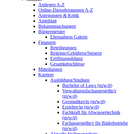
Anliegen A-Z
Online-Dienstleistungen A-Z
Anregungen & Kritik
Amtsblatt
Bekanntmachungen
Bürgermeister
Ehemaligen Galerie
Finanzen
Beteiligungen
Beiträge/Gebühren/Steuern
Eröffnungsbilanz
Gesamtabschlüsse
Mitteilungen
Karriere
Ausbildung/Studium
Bachelor of Laws (m/w/d)
Verwaltungsfachangestellte/r
(m/w/d)
Geomatiker/in (m/w/d)
Erzieher/in (m/w/d)
Fachkraft für Abwassertechnik
(m/w/d)
Fachangestellte/r für Bäderbetriebe
(m/w/d)
Aktuelle Stellenangebote