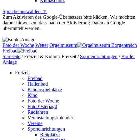
Klimaschutz
Sprache auswählen
▼
Zum Aktivieren des Google-Übersetzers bitte klicken. Wir möchten
darauf hinweisen, dass nach der Aktivierung Daten an Google
übermittelt werden.
Mehr Informationen zum Datenschutz
Foto der Woche
Wetter
Orgelmuseum
Freibad
Startseite
/
Freizeit & Kultur
/
Freizeit
/
Sporteinrichtungen
/
Boule-
Anlage
Freizeit
Freibad
Hallenbad
Kinderspielplätze
Kino
Foto der Woche
Foto-Osterjagd
Radfahren
Veranstaltungskalender
Vereine
Sporteinrichtungen
Reitplätze