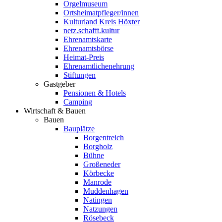
Orgelmuseum
Ortsheimatpfleger/innen
Kulturland Kreis Höxter
netz.schafft.kultur
Ehrenamtskarte
Ehrenamtsbörse
Heimat-Preis
Ehrenamtlichenehrung
Stiftungen
Gastgeber
Pensionen & Hotels
Camping
Wirtschaft & Bauen
Bauen
Bauplätze
Borgentreich
Borgholz
Bühne
Großeneder
Körbecke
Manrode
Muddenhagen
Natingen
Natzungen
Rösebeck