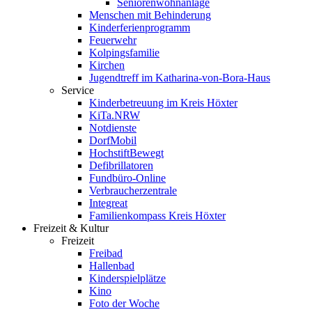
Seniorenwohnanlage
Menschen mit Behinderung
Kinderferienprogramm
Feuerwehr
Kolpingsfamilie
Kirchen
Jugendtreff im Katharina-von-Bora-Haus
Service
Kinderbetreuung im Kreis Höxter
KiTa.NRW
Notdienste
DorfMobil
HochstiftBewegt
Defibrillatoren
Fundbüro-Online
Verbraucherzentrale
Integreat
Familienkompass Kreis Höxter
Freizeit & Kultur
Freizeit
Freibad
Hallenbad
Kinderspielplätze
Kino
Foto der Woche