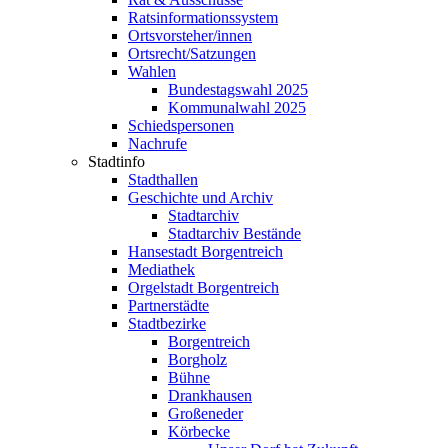
Ratsinformationssystem
Ortsvorsteher/innen
Ortsrecht/Satzungen
Wahlen
Bundestagswahl 2025
Kommunalwahl 2025
Schiedspersonen
Nachrufe
Stadtinfo
Stadthallen
Geschichte und Archiv
Stadtarchiv
Stadtarchiv Bestände
Hansestadt Borgentreich
Mediathek
Orgelstadt Borgentreich
Partnerstädte
Stadtbezirke
Borgentreich
Borgholz
Bühne
Drankhausen
Großeneder
Körbecke