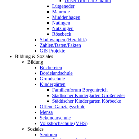
Unser Dorf hat Zukunft
Lütgeneder
Manrode
Muddenhagen
Natingen
Natzungen
Rösebeck
Stadtwappen (Heraldik)
Zahlen/Daten/Fakten
GIS Projekte
Bildung & Soziales
Bildung
Büchereien
Bördelandschule
Grundschule
Kindergärten
Familienforum Borgentreich
Städtischer Kindergarten Großeneder
Städtischer Kindergarten Körbecke
Offene Ganztagsschule
Mensa
Sekundarschule
Volkshochschule (VHS)
Soziales
Senioren