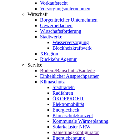
Vorkaufsrecht
Versorgungsunternehmen
Wirtschaft
Borgentreicher Unternehmen
Gewerbeflächen
Wirtschaftsförderung
Stadtwerke
Wasserversorgung
Blockheizkraftwerk
XRegion
Rückkehr Agentur
Service
Boden-/Bauschutt-/Bauteile
Einheitlicher Ansprechpartner
Klimaschutz
Stadtradeln
Radfahren
ÖKOFPROFIT
Elektromobilität
Energiecheck
Klimaschutzkonzept
Kommunale Wärmeplanung
Solarkataster NRW
Sanierungskonfigurator
Energieberatung