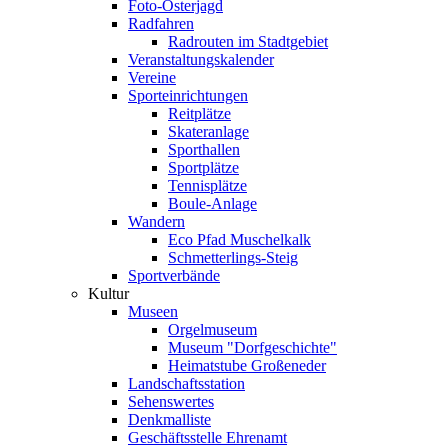
Foto-Osterjagd
Radfahren
Radrouten im Stadtgebiet
Veranstaltungskalender
Vereine
Sporteinrichtungen
Reitplätze
Skateranlage
Sporthallen
Sportplätze
Tennisplätze
Boule-Anlage
Wandern
Eco Pfad Muschelkalk
Schmetterlings-Steig
Sportverbände
Kultur
Museen
Orgelmuseum
Museum "Dorfgeschichte"
Heimatstube Großeneder
Landschaftsstation
Sehenswertes
Denkmalliste
Geschäftsstelle Ehrenamt