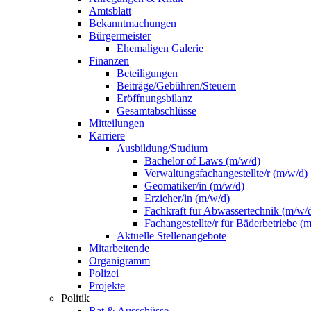
Amtsblatt
Bekanntmachungen
Bürgermeister
Ehemaligen Galerie
Finanzen
Beteiligungen
Beiträge/Gebühren/Steuern
Eröffnungsbilanz
Gesamtabschlüsse
Mitteilungen
Karriere
Ausbildung/Studium
Bachelor of Laws (m/w/d)
Verwaltungsfachangestellte/r (m/w/d)
Geomatiker/in (m/w/d)
Erzieher/in (m/w/d)
Fachkraft für Abwassertechnik (m/w/
Fachangestellte/r für Bäderbetriebe (
Aktuelle Stellenangebote
Mitarbeitende
Organigramm
Polizei
Projekte
Politik
Rat & Ausschüsse